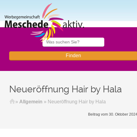
Neueröffnung Hair by Hala
Startseite
»
Allgemein
»
Neueröffnung Hair by Hala
Beitrag vom 30. Oktober 202